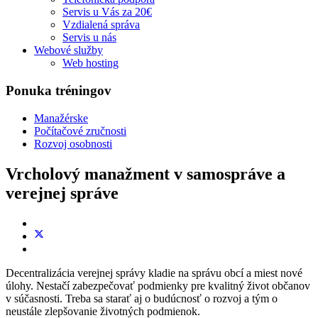
Servis u Vás za 20€
Vzdialená správa
Servis u nás
Webové služby
Web hosting
Ponuka tréningov
Manažérske
Počítačové zručnosti
Rozvoj osobnosti
Vrcholový manažment v samospráve a
verejnej správe
Decentralizácia verejnej správy kladie na správu obcí a miest nové
úlohy. Nestačí zabezpečovať podmienky pre kvalitný život občanov
v súčasnosti. Treba sa starať aj o budúcnosť o rozvoj a tým o
neustále zlepšovanie životných podmienok.