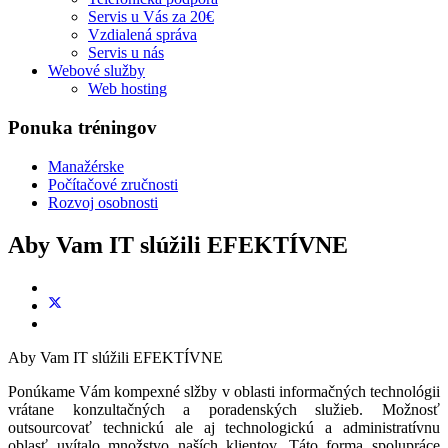
Servis u Vás za 20€
Vzdialená správa
Servis u nás
Webové služby
Web hosting
Ponuka tréningov
Manažérske
Počítačové zručnosti
Rozvoj osobnosti
Aby Vam IT slúžili EFEKTÍVNE
Aby Vam IT slúžili EFEKTÍVNE
Ponúkame Vám kompexné slžby v oblasti informačných technológii
vrátane konzultačných a poradenských služieb. Možnosť
outsourcovať technickú ale aj technologickú a administratívnu
oblasť uvítalo množstvo naších klientov. Táto forma spolupráce