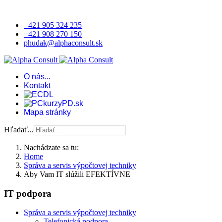
+421 905 324 235
+421 908 270 150
phudak@alphaconsult.sk
O nás...
Kontakt
Mapa stránky
Hľadať...
Nachádzate sa tu:
Home
Správa a servis výpočtovej techniky
Aby Vam IT slúžili EFEKTÍVNE
IT podpora
Správa a servis výpočtovej techniky
Telefonická podpora