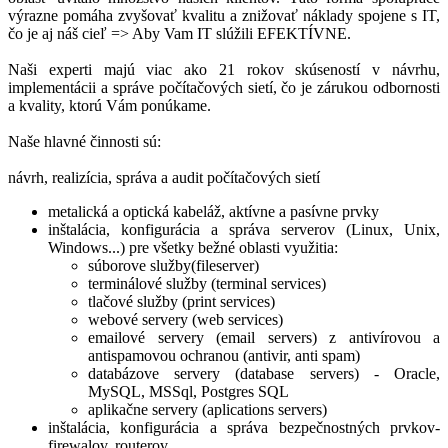
výrazne pomáha zvyšovať kvalitu a znižovať náklady spojene s IT,
čo je aj náš cieľ => Aby Vam IT slúžili EFEKTÍVNE.
Naši experti majú viac ako 21 rokov skúseností v návrhu,
implementácii a správe počítačových sietí, čo je zárukou odbornosti
a kvality, ktorú Vám ponúkame.
Naše hlavné činnosti sú:
návrh, realizícia, správa a audit počítačových sietí
metalická a optická kabeláž, aktívne a pasívne prvky
inštalácia, konfigurácia a správa serverov (Linux, Unix,
Windows...) pre všetky bežné oblasti využitia:
súborove služby(fileserver)
terminálové služby (terminal services)
tlačové služby (print services)
webové servery (web services)
emailové servery (email servers) z antivírovou a
antispamovou ochranou (antivir, anti spam)
databázove servery (database servers) - Oracle,
MySQL, MSSql, Postgres SQL
aplikačne servery (aplications servers)
inštalácia, konfigurácia a správa bezpečnostných prvkov-
firewalov, routerov