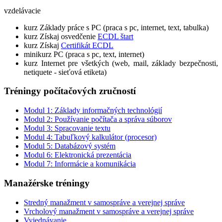
vzdelávacie
kurz Základy práce s PC (praca s pc, internet, text, tabulka)
kurz Získaj osvedčenie
ECDL štart
kurz Získaj
Certifikát ECDL
minikurz PC (praca s pc, text, internet)
kurz Internet pre všetkých (web, mail, základy bezpečnosti,
netiquete - sieťová etiketa)
Tréningy počítačových zručností
Modul 1: Základy informačných technológií
Modul 2: Používanie počítača a správa súborov
Modul 3: Spracovanie textu
Modul 4: Tabuľkový kalkulátor (procesor)
Modul 5: Databázový systém
Modul 6: Elektronická prezentácia
Modul 7: Informácie a komunikácia
Manažérske tréningy
Stredný manažment v samospráve a verejnej správe
Vrcholový manažment v samospráve a verejnej správe
Vyjednávanie