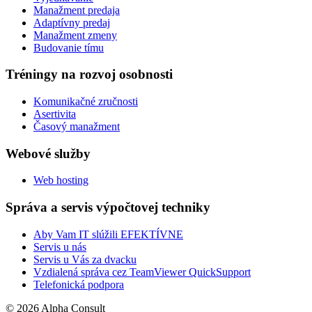
Manažment predaja
Adaptívny predaj
Manažment zmeny
Budovanie tímu
Tréningy na rozvoj osobnosti
Komunikačné zručnosti
Asertivita
Časový manažment
Webové služby
Web hosting
Správa a servis výpočtovej techniky
Aby Vam IT slúžili EFEKTÍVNE
Servis u nás
Servis u Vás za dvacku
Vzdialená správa cez TeamViewer QuickSupport
Telefonická podpora
© 2026 Alpha Consult